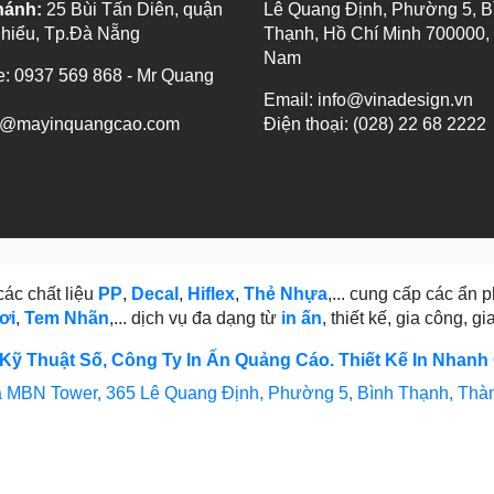
hánh:
25 Bùi Tấn Diên, quận
Lê Quang Định, Phường 5, B
Chiểu, Tp.Đà Nẵng
Thạnh, Hồ Chí Minh 700000, 
Nam
e: 0937 569 868 - Mr Quang
Email: info@vinadesign.vn
@mayinquangcao.com
Điện thoại: (028) 22 68 2222
ác chất liệu
PP
,
Decal
,
Hiflex
,
Thẻ Nhựa
,... cung cấp các ẩn
ơi
,
Tem Nhãn
,... dịch vụ đa dạng từ
in ấn
, thiết kế, gia công, 
Kỹ Thuật Số, Công Ty In Ấn Quảng Cáo. Thiết Kế In Nhanh
 MBN Tower, 365 Lê Quang Định, Phường 5, Bình Thạnh, Thà