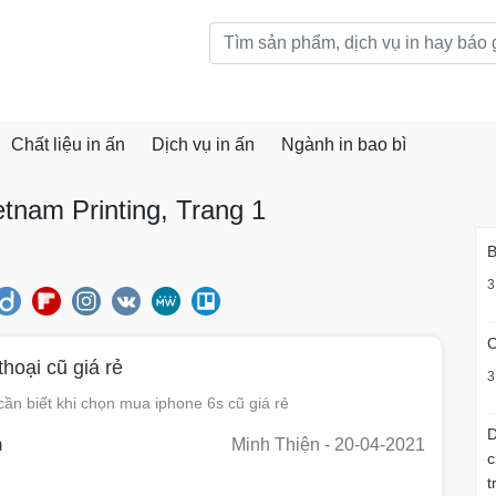
Chất liệu in ấn
Dịch vụ in ấn
Ngành in bao bì
etnam Printing, Trang 1
B
3
C
hoại cũ giá rẻ
3
ần biết khi chọn mua iphone 6s cũ giá rẻ
D
m
Minh Thiện
- 20-04-2021
c
t