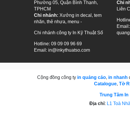
Phường 05, Quận Bình Thạnh,
Chi n
TPHCM
Liên 
Chi nhánh:
Xưởng in decal, tem
Hotlin
nhãn, thẻ nhựa, menu -
Email:
Chi nhánh công ty In Kỹ Thuật Số
quang
Hotline: 09 09 09 96 69
Email: in@inkythuatso.com
Cộng đồng công ty
in quảng cáo
,
in nhanh
c
Catalogue
,
Tờ R
Trung Tâm In 
Địa chỉ
:
L1 Toà Nhà