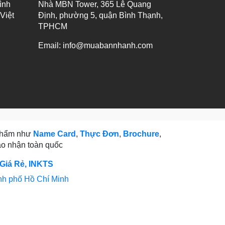
ình
Nhà MBN Tower, 365 Lê Quang
Việt
Định, phường 5, quận Bình Thạnh,
TPHCM
Email:
info@muabannhanh.com
 phẩm như
Name Card
,
Thực Đơn
,
Brochure
,
giao nhận toàn quốc
 Giá Rẻ, INKTS
nh phố Hồ Chí Minh