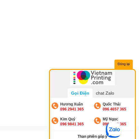
Đóng lại
Gọi Điện
chat Zalo
Hương Xuân
Quốc Thái
096 2941 365
096 4657 365
Kim Quý
Mỹ Ngọc
096 9841 365
096 4212 365
Than phiền góp ý