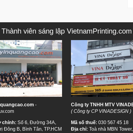
Thành viên sáng lập VietnamPrinting.com
nquangcao.com
-
Công ty TNHH MTV VINAD
uv.com
( Công ty CP VINADESIGN )
ở chính:
Số 6, Đường 34A,
Mã số thuế:
030 567 45 18
Trị Đông B, Bình Tân, TP.HCM
Địa chỉ:
Toà nhà MBN Tower,