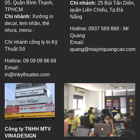
05, Quận Bình Thạnh,
Chi nhánh:
25 Bùi Tấn Diên,
TPHCM
quận Liên Chiểu, Tp.Đà
Chi nhánh:
Xưởng in
Nẵng
decal, tem nhãn, thẻ
Hotline: 0937 569 868 - Mr
nhựa, menu -
Quang
Chi nhánh công ty In Kỹ
Email:
Thuật Số
quang@mayinquangcao.com
Hotline: 09 09 09 96 69
Email:
in@inkythuatso.com
Công ty TNHH MTV
VINADESIGN