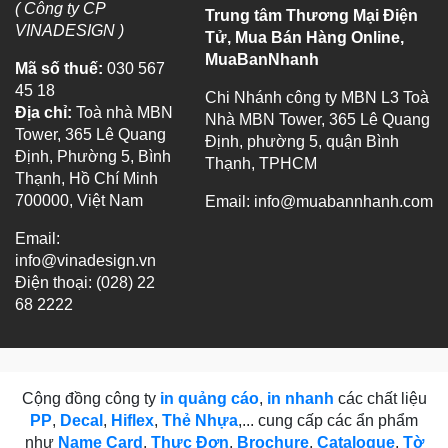
( Công ty CP
Trung tâm Thương Mại Điện
VINADESIGN )
Tử, Mua Bán Hàng Online,
MuaBanNhanh
Mã số thuế:
030 567
45 18
Chi Nhánh công ty MBN L3 Toà
Địa chỉ:
Toà nhà MBN
Nhà MBN Tower, 365 Lê Quang
Tower, 365 Lê Quang
Định, phường 5, quận Bình
Định, Phường 5, Bình
Thạnh, TPHCM
Thạnh, Hồ Chí Minh
700000, Việt Nam
Email:
info@muabannhanh.com
Email:
info@vinadesign.vn
Điện thoại: (028) 22
68 2222
Cộng đồng công ty
in quảng cáo
,
in nhanh
các chất liệu
PP
,
Decal
,
Hiflex
,
Thẻ Nhựa
,... cung cấp các ẩn phẩm
như
Name Card
,
Thực Đơn
,
Brochure
,
Catalogue
,
Tờ