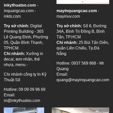
inkythuatso.com
-
inquangcao.com -
mayinquangcao.com
-
inkts.com
mayinuv.com
Trụ sở chính:
Digital
Trụ sở chính:
Số 6, Đường
Printing Building - 365
34A, Bình Trị Đông B, Bình
Lê Quang Định, Phường
Tân, TP.HCM
05, Quận Bình Thạnh,
Chi nhánh:
25 Bùi Tấn Diên,
TPHCM
quận Liên Chiểu, Tp.Đà
Chi nhánh:
Xưởng in
Nẵng
decal, tem nhãn, thẻ
Hotline: 0937 569 868 - Mr
nhựa, menu -
Quang
Chi nhánh công ty In Kỹ
Email:
Thuật Số
quang@mayinquangcao.com
Hotline: 09 09 09 96 69
Email:
in@inkythuatso.com