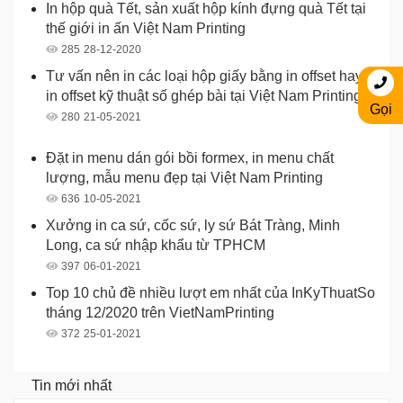
In hộp quà Tết, sản xuất hộp kính đựng quà Tết tại
thế giới in ấn Việt Nam Printing
285
28-12-2020
Tư vấn nên in các loại hộp giấy bằng in offset hay
in offset kỹ thuật số ghép bài tại Việt Nam Printing
Gọi
280
21-05-2021
Đặt in menu dán gói bồi formex, in menu chất
lượng, mẫu menu đẹp tại Việt Nam Printing
636
10-05-2021
Xưởng in ca sứ, cốc sứ, ly sứ Bát Tràng, Minh
Long, ca sứ nhập khẩu từ TPHCM
397
06-01-2021
Top 10 chủ đề nhiều lượt em nhất của InKyThuatSo
tháng 12/2020 trên VietNamPrinting
372
25-01-2021
Tin mới nhất