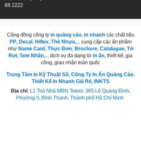
68 2222
Cộng đồng công ty
in quảng cáo
,
in nhanh
các chất liệu
PP
,
Decal
,
Hiflex
,
Thẻ Nhựa
,... cung cấp các ẩn phẩm
như
Name Card
,
Thực Đơn
,
Brochure
,
Catalogue
,
Tờ
Rơi
,
Tem Nhãn
,... dịch vụ đa dạng từ
in ấn
, thiết kế, gia
công, giao nhận toàn quốc
Trung Tâm In Kỹ Thuật Số, Công Ty In Ấn Quảng Cáo.
Thiết Kế In Nhanh Giá Rẻ, INKTS
Địa chỉ
:
L1 Toà Nhà MBN Tower, 365 Lê Quang Định,
Phường 5, Bình Thạnh, Thành phố Hồ Chí Minh