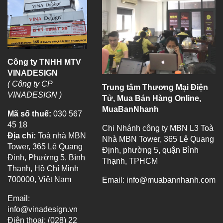
Công ty TNHH MTV
VINADESIGN
( Công ty CP
Trung tâm Thương Mại Điện
VINADESIGN )
Tử, Mua Bán Hàng Online,
MuaBanNhanh
Mã số thuế:
030 567
45 18
Chi Nhánh công ty MBN L3 Toà
Địa chỉ:
Toà nhà MBN
Nhà MBN Tower, 365 Lê Quang
Tower, 365 Lê Quang
Định, phường 5, quận Bình
Định, Phường 5, Bình
Thạnh, TPHCM
Thạnh, Hồ Chí Minh
700000, Việt Nam
Email:
info@muabannhanh.com
Email:
info@vinadesign.vn
Điện thoại: (028) 22