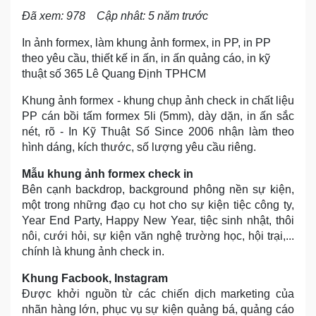
Đã xem: 978
Cập nhât: 5 năm trước
In ảnh formex, làm khung ảnh formex, in PP, in PP
theo yêu cầu, thiết kế in ấn, in ấn quảng cáo, in kỹ
thuật số 365 Lê Quang Định TPHCM
Khung ảnh formex - khung chụp ảnh check in chất liệu
PP cán bồi tấm formex 5li (5mm), dày dặn, in ấn sắc
nét, rõ - In Kỹ Thuật Số Since 2006 nhận làm theo
hình dáng, kích thước, số lượng yêu cầu riêng.
Mẫu khung ảnh formex check in
Bên cạnh backdrop, background phông nền sự kiện,
một trong những đạo cụ hot cho sự kiện tiệc công ty,
Year End Party, Happy New Year, tiệc sinh nhật, thôi
nôi, cưới hỏi, sự kiện văn nghệ trường học, hội trại,...
chính là khung ảnh check in.
Khung Facbook, Instagram
Được khởi nguồn từ các chiến dịch marketing của
nhãn hàng lớn, phục vụ sự kiện quảng bá, quảng cáo