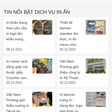
TIN NỔI BẬT DỊCH VỤ IN ẤN
In khẩu trang
Thiết kế
theo yêu cầu,
banner
in logo lên
standee ẩm
khẩu trang...
thực, in ấn
menu nhà...
09-12-2021
02-12-2021
In name card
Việt Nam
bằng giấy mỹ
Printing giới
thuật, giấy
thiệu công ty
Coucher cao...
In Kỹ Thuật...
02-12-2021
02-12-2021
Việt Nam
In banner
Printing giới
trang trí -
thiệu xưởng in
bảng tên, logo
Decal áo...
dán kính uy...