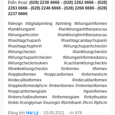
Điện thoại:
(028) 2238 6666 - (028) 2262 6666 - (028)
2263 6666 - (028) 2246 6666 - (028) 2268 6666 - (028)
2237 6666
#design #digitalprinting #printing #khunganhformex
#lamkhunganh #lamkhunganhtheoyeucau
#khunganhcolon #lamkhunghinhtheoyeucau
#hashtagchupanh #hashtagcamtaychupanh
#hashtagchuphinh #khungchupanhcheckin
#khungcheckin #lamkhungcheckin
#khungchupanhcheckin #khunganhformexdaocu
#khungcheckinsukien #cachlamkhungcheckin
#thietkekhungcheckin #informex #formex
#inppboiformex #inppcanformex #informexhcm
#indecalboiformex #indecaldanformex
#inppboiformextphcm #intrenformex #intrentamformex
#inppcanformexgiare #giainformex
#intrenchatlieuformex #informexgiare #inkythuatso
#inkts #congtyinan #xuongin #binhthanh #hcm #tphcm
Đăng bởi
Hải Lý
10-05-2021
978