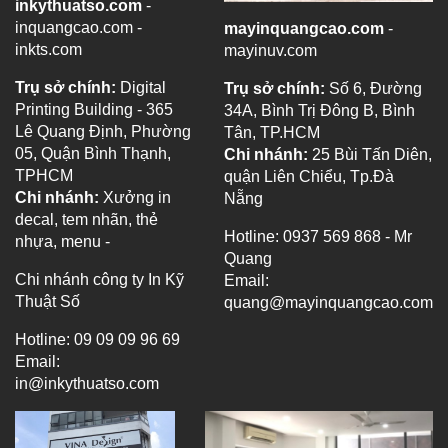
inkythuatso.com
-
inquangcao.com -
mayinquangcao.com
-
inkts.com
mayinuv.com
Trụ sở chính:
Digital
Trụ sở chính:
Số 6, Đường
Printing Building - 365
34A, Bình Trị Đông B, Bình
Lê Quang Định, Phường
Tân, TP.HCM
05, Quận Bình Thạnh,
Chi nhánh:
25 Bùi Tấn Diên,
TPHCM
quận Liên Chiểu, Tp.Đà
Chi nhánh:
Xưởng in
Nẵng
decal, tem nhãn, thẻ
Hotline: 0937 569 868 - Mr
nhựa, menu -
Quang
Chi nhánh công ty In Kỹ
Email:
Thuật Số
quang@mayinquangcao.com
Hotline: 09 09 09 96 69
Email:
in@inkythuatso.com