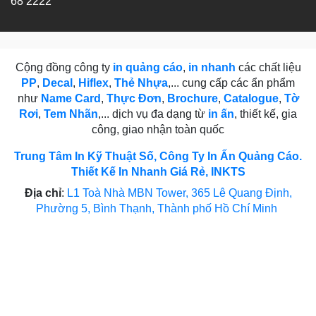
68 2222
Cộng đồng công ty
in quảng cáo
,
in nhanh
các chất liệu
PP
,
Decal
,
Hiflex
,
Thẻ Nhựa
,... cung cấp các ẩn phẩm
như
Name Card
,
Thực Đơn
,
Brochure
,
Catalogue
,
Tờ
Rơi
,
Tem Nhãn
,... dịch vụ đa dạng từ
in ấn
, thiết kế, gia
công, giao nhận toàn quốc
Trung Tâm In Kỹ Thuật Số, Công Ty In Ấn Quảng Cáo.
Thiết Kế In Nhanh Giá Rẻ, INKTS
Địa chỉ
:
L1 Toà Nhà MBN Tower, 365 Lê Quang Định,
Phường 5, Bình Thạnh, Thành phố Hồ Chí Minh