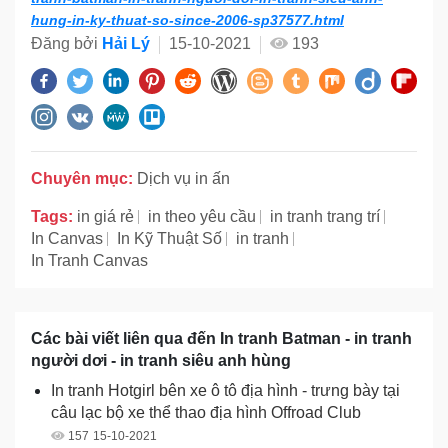
hung-in-ky-thuat-so-since-2006-sp37577.html
Đăng bởi
Hải Lý
15-10-2021
193
Chuyên mục:
Dịch vụ in ấn
Tags:
in giá rẻ
in theo yêu cầu
in tranh trang trí
In Canvas
In Kỹ Thuật Số
in tranh
In Tranh Canvas
Các bài viết liên qua đến In tranh Batman - in tranh
người dơi - in tranh siêu anh hùng
In tranh Hotgirl bên xe ô tô địa hình - trưng bày tại
câu lạc bộ xe thể thao địa hình Offroad Club
157
15-10-2021