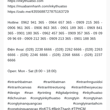
https://inkythuatso.com
https://muabannhanh.com/inkythuatso
https://zalo.me/4355688727875163729
Hotline: 0962 941 365 - 0964 657 365 - 0909 215 365 -
0906 961 365 - 0906 863 365 - 0901 189 365 - 0969 841
365 - 0901 180 365 - 0962 457 365 - 0909 357 365 - 09 09
09 96 69 - 0909 212 365 - 0909 213 365 - 0901 188 365
Điện thoại: (028) 2238 6666 - (028) 2262 6666 - (028) 2263
6666 - (028) 2246 6666 - (028) 2268 6666 - (028) 2237
6666
Open: Mon - Sat (8:00 ~ 18:00)
#intranhbatman #tranhbatman #intranhnguoidoi
#intranhcanvas #intranhtreotuong #intranhtheoyeucau
#design #inan #printing #digitalprinting #inkythuatso
#dichvuinan #congtyinkythuatso #congtyin #congtyinan
#congtyinanquangcao #congtyinantaihcm
#congtyinquangcao #InKTS #BinhThanh #TPHCM