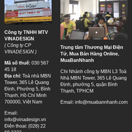
Công ty TNHH MTV
VINADESIGN
( Công ty CP
Trung tâm Thương Mại Điện
VINADESIGN )
Tử, Mua Bán Hàng Online,
MuaBanNhanh
Mã số thuế:
030 567
45 18
Chi Nhánh công ty MBN L3 Toà
Địa chỉ:
Toà nhà MBN
Nhà MBN Tower, 365 Lê Quang
Tower, 365 Lê Quang
Định, phường 5, quận Bình
Định, Phường 5, Bình
Thạnh, TPHCM
Thạnh, Hồ Chí Minh
700000, Việt Nam
Email:
info@muabannhanh.com
Email:
info@vinadesign.vn
Điện thoại: (028) 22