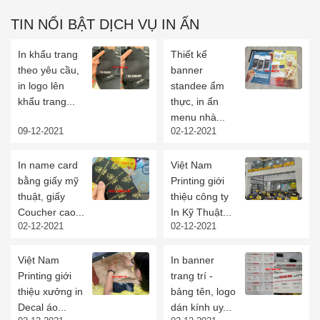
TIN NỔI BẬT DỊCH VỤ IN ẤN
In khẩu trang
Thiết kế
theo yêu cầu,
banner
in logo lên
standee ẩm
khẩu trang...
thực, in ấn
menu nhà...
09-12-2021
02-12-2021
In name card
Việt Nam
bằng giấy mỹ
Printing giới
thuật, giấy
thiệu công ty
Coucher cao...
In Kỹ Thuật...
02-12-2021
02-12-2021
Việt Nam
In banner
Printing giới
trang trí -
thiệu xưởng in
bảng tên, logo
Decal áo...
dán kính uy...