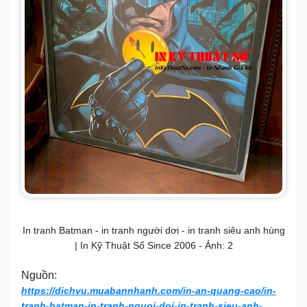
In tranh Batman - in tranh người dơi - in tranh siêu anh hùng
| In Kỹ Thuật Số Since 2006 - Ảnh: 2
Nguồn:
https://dichvu.muabannhanh.com/in-an-quang-cao/in-
tranh-batman-in-tranh-nguoi-doi-in-tranh-sieu-anh-