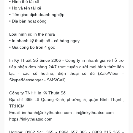
• Hình thẻ tài xế
• Họ và tên tài xế
• Tên giao dịch doanh nghiệp
• Địa bàn hoạt động
Loại hình in: in thẻ nhựa
• In nhanh kỹ thuật số - có hàng ngay
• Gia công bo tròn 4 góc
In Kỹ Thuật Số Since 2006 - Công ty in nhanh giá rẻ hỗ trợ
tiếp nhận đơn hàng 24/7 trực tuyến dưới mọi hình thức liên
lạc - các số hotline, điện thoại có đủ (Zalo/Viber -
Skype/Messenger - SMS/Call)
Công ty TNHH In Kỹ Thuật Số
Địa chỉ: 365 Lê Quang Định, phường 5, quận Bình Thạnh,
TP.HCM
Email: innhanh@inkythuatso.com - in@inkythuatso.com
https://inkythuatso.com
Hotline: 0962 941 365 - 0964 657 365 - 0909 215 365 -