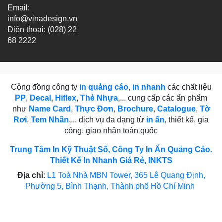
Email:
info@vinadesign.vn
Điện thoại: (028) 22
68 2222
Cộng đồng công ty
in quảng cáo
,
in nhanh
các chất liệu
PP
,
Decal
,
Hiflex
,
Thẻ Nhựa
,... cung cấp các ẩn phẩm
như
Name Card
,
Thực Đơn
,
Brochure
,
Catalogue
,
Tờ
Rơi
,
Tem Nhãn
,... dịch vụ đa dạng từ
in ấn
, thiết kế, gia
công, giao nhận toàn quốc
Trung Tâm In Kỹ Thuật Số, Công Ty In Ấn Quảng Cáo.
Thiết Kế In Nhanh Giá Rẻ, INKTS
Địa chỉ
:
L1 Toà Nhà MBN Tower, 365 Lê Quang Định,
Phường 5, Bình Thạnh, Thành phố Hồ Chí Minh