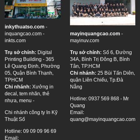
inkythuatso.com
-
inquangcao.com -
mayinquangcao.com
-
inkts.com
mayinuv.com
Trụ sở chính:
Digital
Trụ sở chính:
Số 6, Đường
Printing Building - 365
34A, Bình Trị Đông B, Bình
Lê Quang Định, Phường
Tân, TP.HCM
05, Quận Bình Thạnh,
Chi nhánh:
25 Bùi Tấn Diên,
TPHCM
quận Liên Chiểu, Tp.Đà
Chi nhánh:
Xưởng in
Nẵng
decal, tem nhãn, thẻ
Hotline: 0937 569 868 - Mr
nhựa, menu -
Quang
Chi nhánh công ty In Kỹ
Email:
Thuật Số
quang@mayinquangcao.com
Hotline: 09 09 09 96 69
Email: