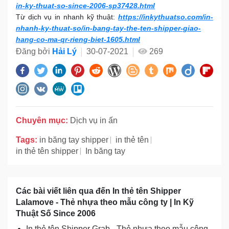
in-ky-thuat-so-since-2006-sp37428.html
Từ dịch vụ in nhanh kỹ thuật:
https://inkythuatso.com/in-
nhanh-ky-thuat-so/in-bang-tay-the-ten-shipper-giao-
hang-co-ma-qr-rieng-biet-1605.html
Đăng bởi
Hải Lý
30-07-2021
269
Chuyên mục:
Dịch vụ in ấn
Tags:
in băng tay shipper
in thẻ tên
in thẻ tên shipper
In băng tay
Các bài viết liên qua đến In thẻ tên Shipper
Lalamove - Thẻ nhựa theo mẫu công ty | In Kỹ
Thuật Số Since 2006
In thẻ tên Shipper Grab - Thẻ nhựa theo mẫu công