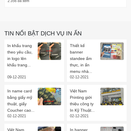
2.356 đã xem
TIN NỔI BẬT DỊCH VỤ IN ẤN
In khẩu trang
Thiết kế
theo yêu cầu,
banner
in logo lên
standee ẩm
khẩu trang...
thực, in ấn
menu nhà...
09-12-2021
02-12-2021
In name card
Việt Nam
bằng giấy mỹ
Printing giới
thuật, giấy
thiệu công ty
Coucher cao...
In Kỹ Thuật...
02-12-2021
02-12-2021
Việt Nam
In banner