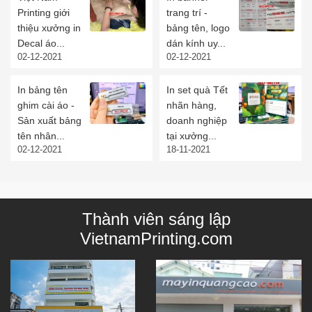
Printing giới
trang trí -
thiệu xưởng in
bảng tên, logo
Decal áo...
dán kính uy...
02-12-2021
02-12-2021
In bảng tên
In set quà Tết
ghim cài áo -
nhãn hàng,
Sản xuất bảng
doanh nghiệp
tên nhân...
tại xưởng...
02-12-2021
18-11-2021
Thành viên sáng lập
VietnamPrinting.com