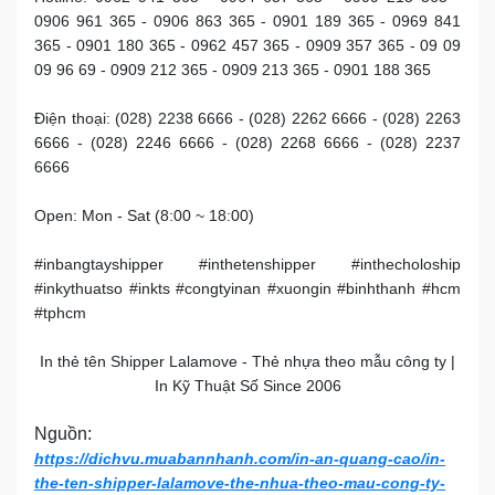
0906 961 365 - 0906 863 365 - 0901 189 365 - 0969 841
365 - 0901 180 365 - 0962 457 365 - 0909 357 365 - 09 09
09 96 69 - 0909 212 365 - 0909 213 365 - 0901 188 365
Điện thoại: (028) 2238 6666 - (028) 2262 6666 - (028) 2263
6666 - (028) 2246 6666 - (028) 2268 6666 - (028) 2237
6666
Open: Mon - Sat (8:00 ~ 18:00)
#inbangtayshipper #inthetenshipper #inthecholoship
#inkythuatso #inkts #congtyinan #xuongin #binhthanh #hcm
#tphcm
In thẻ tên Shipper Lalamove - Thẻ nhựa theo mẫu công ty |
In Kỹ Thuật Số Since 2006
Nguồn:
https://dichvu.muabannhanh.com/in-an-quang-cao/in-
the-ten-shipper-lalamove-the-nhua-theo-mau-cong-ty-