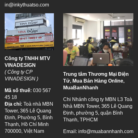
in@inkythuatso.com
Công ty TNHH MTV
VINADESIGN
( Công ty CP
Trung tâm Thương Mại Điện
VINADESIGN )
Tử, Mua Bán Hàng Online,
MuaBanNhanh
Mã số thuế:
030 567
45 18
Chi Nhánh công ty MBN L3 Toà
Địa chỉ:
Toà nhà MBN
Nhà MBN Tower, 365 Lê Quang
Tower, 365 Lê Quang
Định, phường 5, quận Bình
Định, Phường 5, Bình
Thạnh, TPHCM
Thạnh, Hồ Chí Minh
700000, Việt Nam
Email:
info@muabannhanh.com