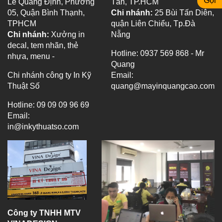
Gọi
Lê Quang Định, Phường
Tân, TP.HCM
05, Quận Bình Thạnh,
Chi nhánh:
25 Bùi Tấn Diên,
TPHCM
quận Liên Chiểu, Tp.Đà
Chi nhánh:
Xưởng in
Nẵng
decal, tem nhãn, thẻ
Hotline: 0937 569 868 - Mr
nhựa, menu -
Quang
Chi nhánh công ty In Kỹ
Email:
Thuật Số
quang@mayinquangcao.com
Hotline: 09 09 09 96 69
Email:
in@inkythuatso.com
Công ty TNHH MTV