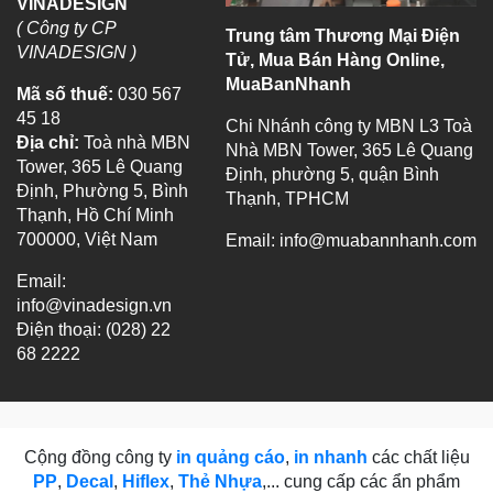
VINADESIGN
( Công ty CP
Trung tâm Thương Mại Điện
VINADESIGN )
Tử, Mua Bán Hàng Online,
MuaBanNhanh
Mã số thuế:
030 567
45 18
Chi Nhánh công ty MBN L3 Toà
Địa chỉ:
Toà nhà MBN
Nhà MBN Tower, 365 Lê Quang
Tower, 365 Lê Quang
Định, phường 5, quận Bình
Định, Phường 5, Bình
Thạnh, TPHCM
Thạnh, Hồ Chí Minh
700000, Việt Nam
Email:
info@muabannhanh.com
Email:
info@vinadesign.vn
Điện thoại: (028) 22
68 2222
Cộng đồng công ty
in quảng cáo
,
in nhanh
các chất liệu
PP
,
Decal
,
Hiflex
,
Thẻ Nhựa
,... cung cấp các ẩn phẩm