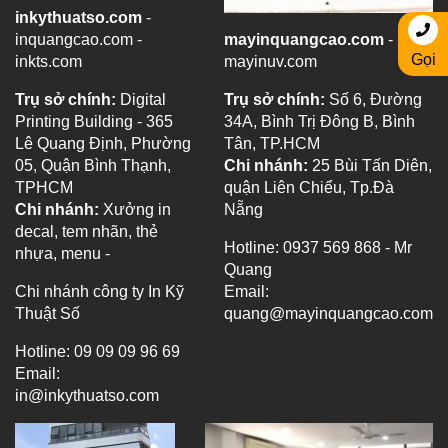
inkythuatso.com
-
inquangcao.com -
mayinquangcao.com
-
Gọi
inkts.com
mayinuv.com
Trụ sở chính:
Digital
Trụ sở chính:
Số 6, Đường
Printing Building - 365
34A, Bình Trị Đông B, Bình
Lê Quang Định, Phường
Tân, TP.HCM
05, Quận Bình Thạnh,
Chi nhánh:
25 Bùi Tấn Diên,
TPHCM
quận Liên Chiểu, Tp.Đà
Chi nhánh:
Xưởng in
Nẵng
decal, tem nhãn, thẻ
Hotline: 0937 569 868 - Mr
nhựa, menu -
Quang
Chi nhánh công ty In Kỹ
Email:
Thuật Số
quang@mayinquangcao.com
Hotline: 09 09 09 96 69
Email:
in@inkythuatso.com