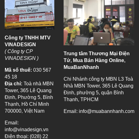
Công ty TNHH MTV
VINADESIGN
( Công ty CP
Trung tâm Thương Mại Điện
VINADESIGN )
Tử, Mua Bán Hàng Online,
MuaBanNhanh
Mã số thuế:
030 567
45 18
Chi Nhánh công ty MBN L3 Toà
Địa chỉ:
Toà nhà MBN
Nhà MBN Tower, 365 Lê Quang
Tower, 365 Lê Quang
Định, phường 5, quận Bình
Định, Phường 5, Bình
Thạnh, TPHCM
Thạnh, Hồ Chí Minh
700000, Việt Nam
Email:
info@muabannhanh.com
Email:
info@vinadesign.vn
Điện thoại: (028) 22