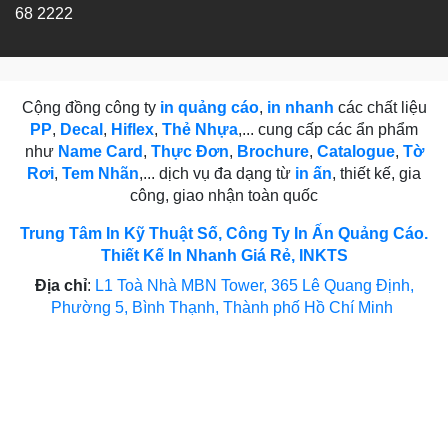
68 2222
Cộng đồng công ty
in quảng cáo
,
in nhanh
các chất liệu
PP
,
Decal
,
Hiflex
,
Thẻ Nhựa
,... cung cấp các ẩn phẩm
như
Name Card
,
Thực Đơn
,
Brochure
,
Catalogue
,
Tờ
Rơi
,
Tem Nhãn
,... dịch vụ đa dạng từ
in ấn
, thiết kế, gia
công, giao nhận toàn quốc
Trung Tâm In Kỹ Thuật Số, Công Ty In Ấn Quảng Cáo.
Thiết Kế In Nhanh Giá Rẻ, INKTS
Địa chỉ
:
L1 Toà Nhà MBN Tower, 365 Lê Quang Định,
Phường 5, Bình Thạnh, Thành phố Hồ Chí Minh