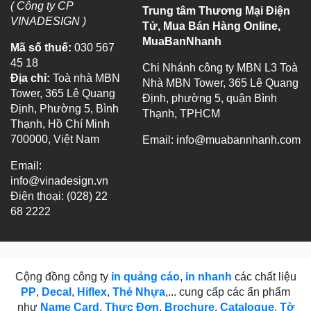
( Công ty CP
Trung tâm Thương Mại Điện
VINADESIGN )
Tử, Mua Bán Hàng Online,
MuaBanNhanh
Mã số thuế:
030 567
45 18
Chi Nhánh công ty MBN L3 Toà
Địa chỉ:
Toà nhà MBN
Nhà MBN Tower, 365 Lê Quang
Tower, 365 Lê Quang
Định, phường 5, quận Bình
Định, Phường 5, Bình
Thạnh, TPHCM
Thạnh, Hồ Chí Minh
700000, Việt Nam
Email:
info@muabannhanh.com
Email:
info@vinadesign.vn
Điện thoại: (028) 22
68 2222
Cộng đồng công ty
in quảng cáo
,
in nhanh
các chất liệu
PP
,
Decal
,
Hiflex
,
Thẻ Nhựa
,... cung cấp các ẩn phẩm
như
Name Card
,
Thực Đơn
,
Brochure
,
Catalogue
,
Tờ