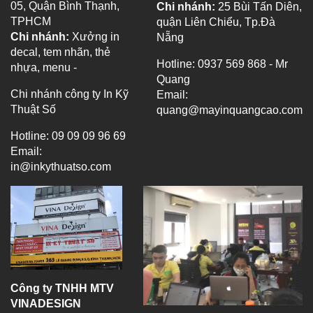
05, Quận Bình Thạnh,
Chi nhánh:
25 Bùi Tấn Diên,
TPHCM
quận Liên Chiểu, Tp.Đà
Chi nhánh:
Xưởng in
Nẵng
decal, tem nhãn, thẻ
Hotline: 0937 569 868 - Mr
nhựa, menu -
Quang
Chi nhánh công ty In Kỹ
Email:
Thuật Số
quang@mayinquangcao.com
Hotline: 09 09 09 96 69
Email:
in@inkythuatso.com
Công ty TNHH MTV
VINADESIGN