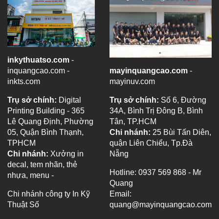
inkythuatso.com
-
inquangcao.com -
mayinquangcao.com
-
inkts.com
mayinuv.com
Trụ sở chính:
Digital
Trụ sở chính:
Số 6, Đường
Printing Building - 365
34A, Bình Trị Đông B, Bình
Lê Quang Định, Phường
Tân, TP.HCM
05, Quận Bình Thạnh,
Chi nhánh:
25 Bùi Tấn Diên,
TPHCM
quận Liên Chiểu, Tp.Đà
Chi nhánh:
Xưởng in
Nẵng
decal, tem nhãn, thẻ
Hotline: 0937 569 868 - Mr
nhựa, menu -
Quang
Chi nhánh công ty In Kỹ
Email:
Thuật Số
quang@mayinquangcao.com