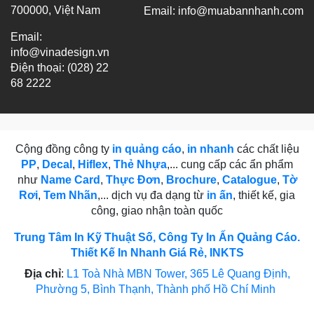
700000, Việt Nam
Email:
info@muabannhanh.com
Email:
info@vinadesign.vn
Điện thoại: (028) 22
68 2222
Cộng đồng công ty
in quảng cáo
,
in nhanh
các chất liệu
PP
,
Decal
,
Hiflex
,
Thẻ Nhựa
,... cung cấp các ẩn phẩm
như
Name Card
,
Thực Đơn
,
Brochure
,
Catalogue
,
Tờ
Rơi
,
Tem Nhãn
,... dịch vụ đa dạng từ
in ấn
, thiết kế, gia
công, giao nhận toàn quốc
Trung Tâm In Kỹ Thuật Số, Công Ty In Ấn Quảng Cáo.
Thiết Kế In Nhanh Giá Rẻ, INKTS
Địa chỉ
:
L1 Toà Nhà MBN Tower, 365 Lê Quang Định,
Phường 5, Bình Thạnh, Thành phố Hồ Chí Minh