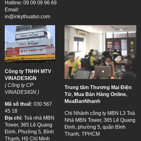
Hotline: 09 09 09 96 69
Email:
in@inkythuatso.com
Công ty TNHH MTV
VINADESIGN
( Công ty CP
Trung tâm Thương Mại Điện
VINADESIGN )
Tử, Mua Bán Hàng Online,
MuaBanNhanh
Mã số thuế:
030 567
45 18
Chi Nhánh công ty MBN L3 Toà
Địa chỉ:
Toà nhà MBN
Nhà MBN Tower, 365 Lê Quang
Tower, 365 Lê Quang
Định, phường 5, quận Bình
Định, Phường 5, Bình
Thạnh, TPHCM
Thạnh, Hồ Chí Minh