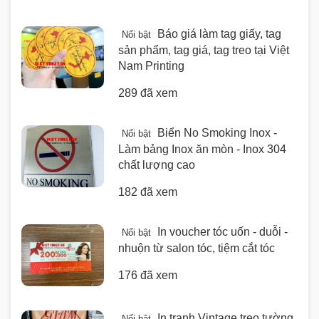
Báo giá làm tag giấy, tag
Nổi bật
sản phẩm, tag giá, tag treo tại Việt
Nam Printing
289 đã xem
Biển No Smoking Inox -
Nổi bật
Làm bảng Inox ăn mòn - Inox 304
chất lượng cao
182 đã xem
In voucher tóc uốn - duỗi -
Nổi bật
nhuộn từ salon tóc, tiệm cắt tóc
176 đã xem
In tranh Vintage treo tường
Nổi bật