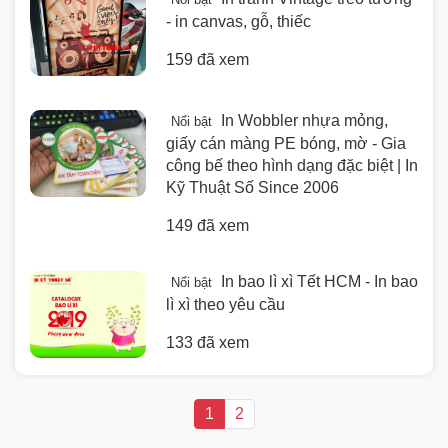
- in canvas, gỗ, thiếc
159 đã xem
In Wobbler nhựa mỏng,
Nổi bật
giấy cán màng PE bóng, mờ - Gia
công bế theo hình dạng đặc biệt | In
Kỹ Thuật Số Since 2006
149 đã xem
In bao lì xì Tết HCM - In bao
Nổi bật
lì xì theo yêu cầu
133 đã xem
1
2